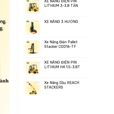
XE NÂNG ĐIỆN PIN
LITHIUM 3-3.8 TẤN
XE NÂNG 3 HƯỚNG
Xe Nâng Điện Pallet
Stacker CDD16-TF
XE NÂNG ĐIỆN PIN
LITHIUM H4 1.5-3.8T
Xe Nâng Dầu REACH
STACKERS