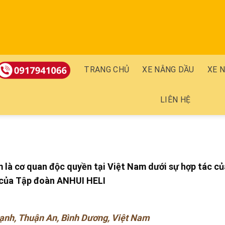
TRANG CHỦ
XE NÂNG DẦU
XE 
LIÊN HỆ
 là cơ quan độc quyền tại Việt Nam dưới sự hợp tác củ
 của Tập đoàn ANHUI HELI
ạnh, Thuận An, Bình Dương, Việt Nam