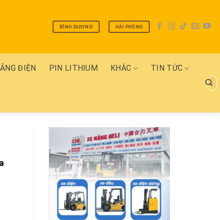
BÌNH DƯƠNG
HẢI PHÒNG
NÂNG ĐIỆN
PIN LITHIUM
KHÁC
TIN TỨC
Tìm
kiếm
a