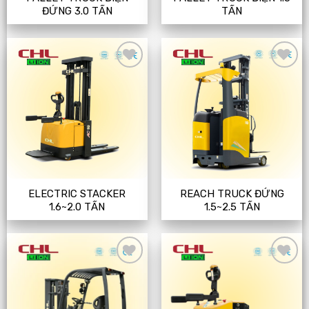
ĐỨNG 3.0 TẤN
TẤN
Add
Add
to
to
wishlist
wishlist
ELECTRIC STACKER
REACH TRUCK ĐỨNG
1.6~2.0 TẤN
1.5~2.5 TẤN
Add
Add
to
to
wishlist
wishlist