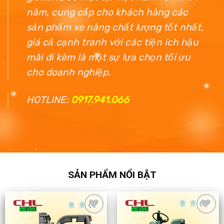
năm, cung cấp cho khách hàng các
sản phẩm xe nâng chất lượng tốt nhất,
giá cả cạnh tranh với các tiện ích hậu
mãi đi kèm là một sự lựa chọn tối ưu
cho doanh nghiệp.
HOTLINE:
0917.941.066
SẢN PHẨM NỔI BẬT
Add
Add