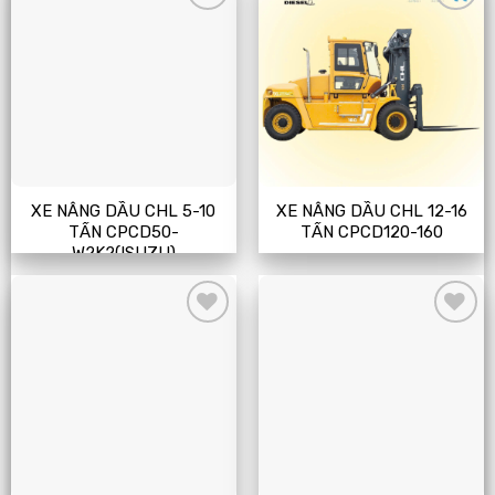
Add
Add
to
to
wishlist
wishlist
XE NÂNG DẦU CHL 5-10
XE NÂNG DẦU CHL 12-16
TẤN CPCD50-
TẤN CPCD120-160
W2K2(ISUZU)
Add
Add
to
to
wishlist
wishlist