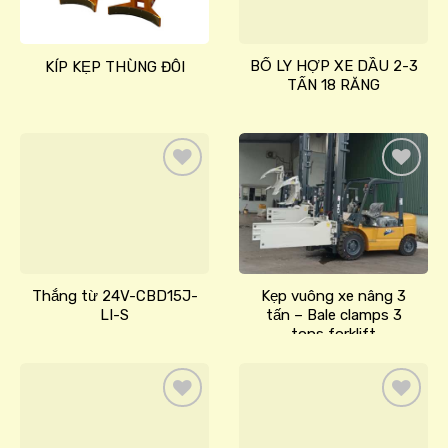
wishlist
wishlist
BỐ LY HỢP XE DẦU 2-3
KÍP KẸP THÙNG ĐÔI
TẤN 18 RĂNG
Add
Add
to
to
wishlist
wishlist
Thắng từ 24V-CBD15J-
Kẹp vuông xe nâng 3
LI-S
tấn – Bale clamps 3
tons forklift
attachment
Add
Add
to
to