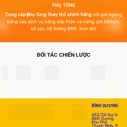
PHỤ TÙNG
Cung cấp phụ tùng thay thế chính hãng
với giá ngang
bằng các dịch vụ nâng cấp thân xe nâng, pin lithium,
bộ sạc, hệ thống BMS trọn đời
ĐỐI TÁC CHIẾN LƯỢC
BÌNH DƯƠNG:
432/3A Đại lộ
Bình Dương,
Khu Phố
Thạnh Bình, P.