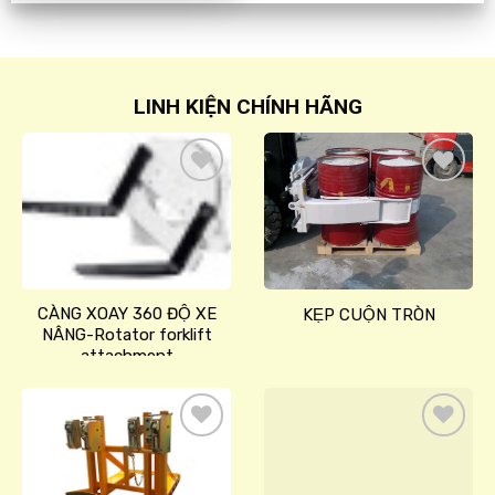
LINH KIỆN CHÍNH HÃNG
Add
Add
to
to
wishlist
wishlist
CÀNG XOAY 360 ĐỘ XE
KẸP CUỘN TRÒN
NÂNG-Rotator forklift
attachment
Add
Add
to
to