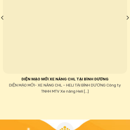
DIỆN MẠO MỚI XE NÂNG CHL TẠI BÌNH DƯƠNG
DIỆN MẠO MỚI- XE NÂNG CHL – HELI TẠI BÌNH DƯƠNG Công ty
TNHH MTV Xe nâng Heli [...]