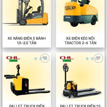
to
to
wishlist
wishlist
XE NÂNG ĐIỆN 3 BÁNH
XE ĐIỆN KÉO NỐI
1.5~2.0 TẤN
TRACTOR 2~6 TẤN
Add
Add
to
to
wishlist
wishlist
PALLET TRUCK ĐIỆN
PALLET TRUCK ĐIỆN 1.5