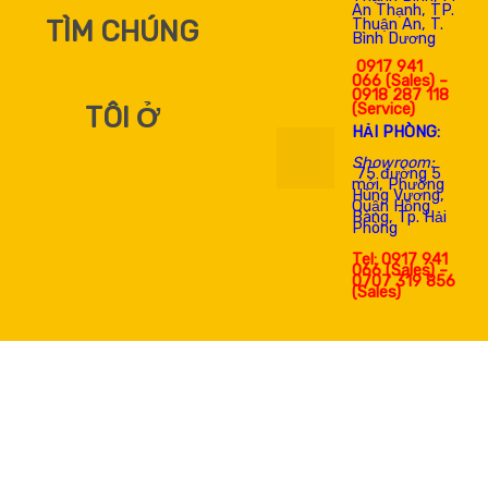
An Thạnh, TP.
TÌM CHÚNG
Thuận An, T.
Bình Dương
0917 941
066 (Sales) –
0918 287 118
(Service)
TÔI Ở
HẢI PHÒNG:
Showroom:
75 đường 5
mới, Phường
Hùng Vương,
Quận Hồng
Bàng, Tp. Hải
Phòng
Tel: 0917 941
066 (Sales) –
0707 319 856
(Sales)