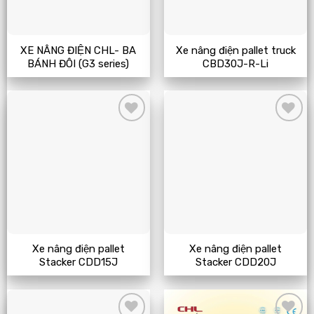
XE NÂNG ĐIỆN CHL- BA
Xe nâng điện pallet truck
BÁNH ĐÔI (G3 series)
CBD30J-R-Li
Add
Add
to
to
wishlist
wishlist
Xe nâng điện pallet
Xe nâng điện pallet
Stacker CDD15J
Stacker CDD20J