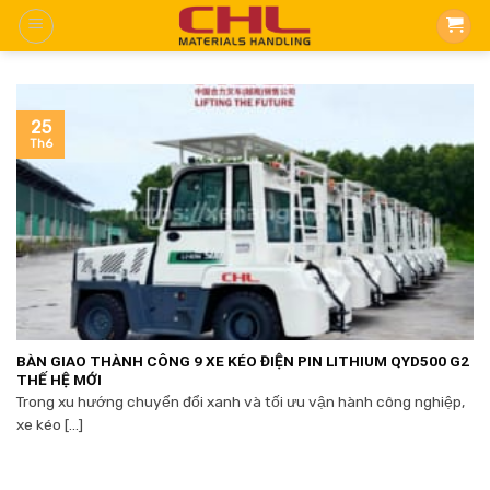
Skip
to
content
25
Th6
BÀN GIAO THÀNH CÔNG 9 XE KÉO ĐIỆN PIN LITHIUM QYD500 G2
THẾ HỆ MỚI
Trong xu hướng chuyển đổi xanh và tối ưu vận hành công nghiệp,
xe kéo [...]