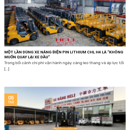
MỘT LẦN DÙNG XE NÂNG ĐIỆN PIN LITHIUM CHL H4 LÀ “KHÔNG
MUỐN QUAY LẠI XE DẦU”
Trong bối cảnh chi phí vận hành ngày càng leo thang và áp lực tối
[...]
05
Th3