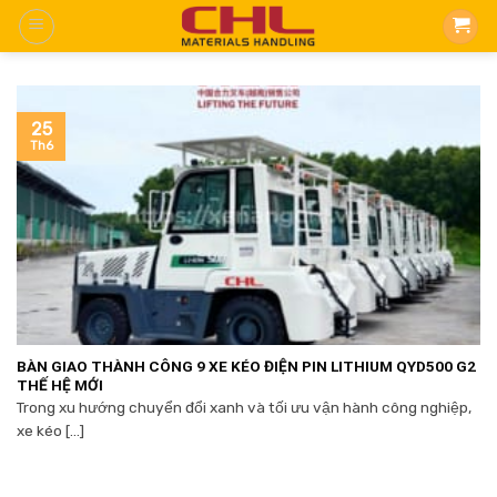
Skip
to
content
25
Th6
BÀN GIAO THÀNH CÔNG 9 XE KÉO ĐIỆN PIN LITHIUM QYD500 G2
THẾ HỆ MỚI
Trong xu hướng chuyển đổi xanh và tối ưu vận hành công nghiệp,
xe kéo [...]