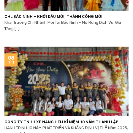
CHL BẮC NINH – KHỞI ĐẦU MỚI, THÀNH CÔNG MỚI
Khai Trương Chi Nhánh Mới Tại Bắc Ninh – Mở Rộng Dịch Vụ, Gia
Tăng [...]
08
Th1
CÔNG TY TNHH XE NÂNG HELI KỈ NIỆM 10 NĂM THÀNH LẬP
HÀNH TRÌNH 10 NĂM PHÁT TRIỂN VÀ KHẲNG ĐỊNH VỊ THẾ Năm 2025,