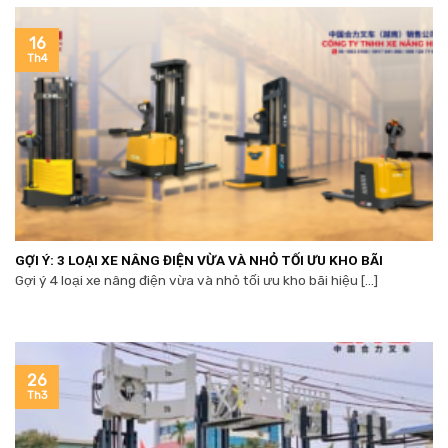
16
Th4
GỢI Ý: 3 LOẠI XE NÂNG ĐIỆN VỪA VÀ NHỎ TỐI ƯU KHO BÃI
Gợi ý 4 loại xe nâng điện vừa và nhỏ tối ưu kho bãi hiệu [...]
26
Th3