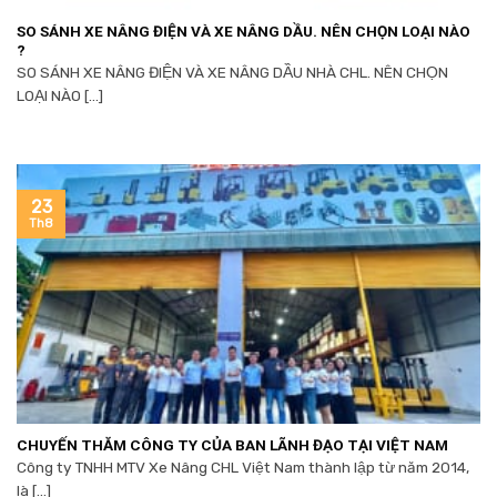
SO SÁNH XE NÂNG ĐIỆN VÀ XE NÂNG DẦU. NÊN CHỌN LOẠI NÀO
?
SO SÁNH XE NÂNG ĐIỆN VÀ XE NÂNG DẦU NHÀ CHL. NÊN CHỌN
LOẠI NÀO [...]
23
Th8
CHUYẾN THĂM CÔNG TY CỦA BAN LÃNH ĐẠO TẠI VIỆT NAM
Công ty TNHH MTV Xe Nâng CHL Việt Nam thành lập từ năm 2014,
là [...]