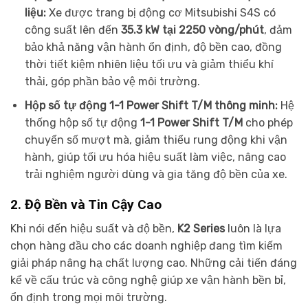
liệu:
Xe được trang bị động cơ Mitsubishi S4S có
công suất lên đến
35.3 kW tại 2250 vòng/phút
, đảm
bảo khả năng vận hành ổn định, độ bền cao, đồng
thời tiết kiệm nhiên liệu tối ưu và giảm thiểu khí
thải, góp phần bảo vệ môi trường.
Hộp số tự động 1-1 Power Shift T/M thông minh:
Hệ
thống hộp số tự động
1-1 Power Shift T/M
cho phép
chuyển số mượt mà, giảm thiểu rung động khi vận
hành, giúp tối ưu hóa hiệu suất làm việc, nâng cao
trải nghiệm người dùng và gia tăng độ bền của xe.
2. Độ Bền và Tin Cậy Cao
Khi nói đến hiệu suất và độ bền,
K2 Series
luôn là lựa
chọn hàng đầu cho các doanh nghiệp đang tìm kiếm
giải pháp nâng hạ chất lượng cao. Những cải tiến đáng
kể về cấu trúc và công nghệ giúp xe vận hành bền bỉ,
ổn định trong mọi môi trường.