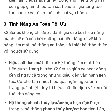
kiện làm việc khắc nghiệt. Đồng thời, hệ thống này
còn giúp giảm thiểu tần suất bảo trì, gia tăng tuổi
thọ cho xe và tối ưu hóa chi phí vận hành.
3. Tính Năng An Toàn Tối Ưu
K2 Series không chỉ được đánh giá cao bởi hiệu năng
mạnh mẽ mà còn bởi những cải tiến đáng kể về khả
năng làm mát, hệ thống an toàn, và thiết kế thân thiện
với người sử dụng.
Hiệu suất làm mát tối ưu:
Hệ thống làm mát tiên
tiến được trang bị trên K2 Series giúp xe hoạt động
bền bỉ ngay cả trong những điều kiện vận hành liên
tục. Cơ chế tản nhiệt hiệu quả ngăn ngừa tình
trạng quá nhiệt, duy trì hiệu suất ổn định và kéo dài
tuổi thọ động cơ.
Hệ thống phanh thủy lực/cơ học hiện đại:
Được
trang bị hệ thống
phanh thủy lực/cơ học
tiên tiến,