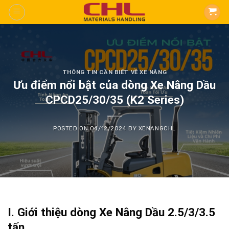
Skip
to
content
THÔNG TIN CẦN BIẾT VỀ XE NÂNG
Ưu điểm nổi bật của dòng Xe Nâng Dầu
CPCD25/30/35 (K2 Series)
POSTED ON
04/12/2024
BY
XENANGCHL
I. Giới thiệu dòng Xe Nâng Dầu 2.5/3/3.5
tấn