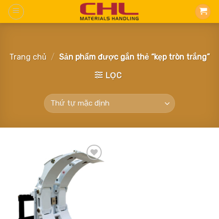
Skip
to
content
Trang chủ
/
Sản phẩm được gắn thẻ “kẹp tròn trắng”
LỌC
Add
to
wishlist