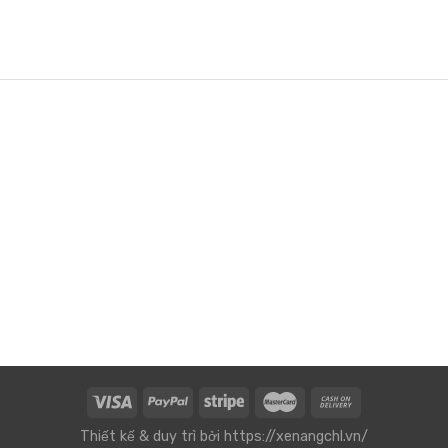
Thiết kế & duy trì bởi
https://xenangchl.vn/