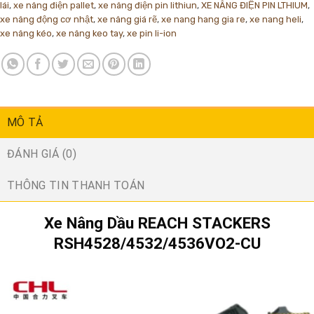
lái
,
xe nâng điện pallet
,
xe nâng điện pin lithiun
,
XE NÂNG ĐIỆN PIN LTHIUM
,
xe nâng động cơ nhật
,
xe nâng giá rẽ
,
xe nang hang gia re
,
xe nang heli
,
xe nâng kéo
,
xe nâng keo tay
,
xe pin li-ion
MÔ TẢ
ĐÁNH GIÁ (0)
THÔNG TIN THANH TOÁN
Xe Nâng Dầu REACH STACKERS
RSH4528/4532/4536VO2-CU