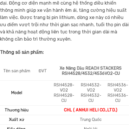
đại. Động cơ điện mạnh mẽ cùng hệ thống điều khiển
thông minh giúp xe vận hành êm ái, tăng cường hiệu suất
làm việc. Được trang bị pin lithium, dòng xe này có nhiều
ưu điểm vượt trội như thời gian sạc nhanh, tuổi thọ pin dài
và khả năng hoạt động liên tục trong thời gian dài mà
không cần bảo trì thường xuyên.
Thông số sản phẩm:
Xe Nâng Dầu REACH STACKERS
Tên sản phẩm
ĐVT
RSH4528/4532/4536VO2-CU
RSH4528-
RSH4532-
RSH4536-
VO2
VO2
VO2
Model
RSH4528-
RSH4532-
RSH4536-
CU
CU
CU
Thương hiệu
CHL ( ANHUI HELI CO.,LTD.)
Xuất xứ
Trung Quốc