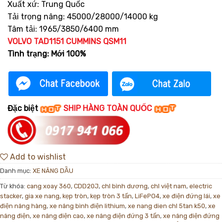
Xuất xứ: Trung Quốc
Tải trọng nâng: 45000/28000/14000 kg
Tâm tải: 1965/3850/6400 mm
VOLVO TAD1151
CUMMINS QSM11
Tình trạng: Mới 100%
Đặc biệt
SHIP HÀNG TOÀN QUỐC
Add to wishlist
Danh mục:
XE NÂNG DẦU
Từ khóa:
cang xoay 360
,
CDD20J
,
chl bình dương
,
chl việt nam
,
electric
stacker
,
gia xe nang
,
kẹp tròn
,
kẹp tròn 3 tấn
,
LiFePO4
,
xe điện đứng lái
,
xe
điện nâng hàng
,
xe nâng bình điện lithium
,
xe nang dien chl 5tan k50
,
xe
nâng điện
,
xe nâng điện cao
,
xe nâng điện đứng 3 tấn
,
xe nâng điện đứng