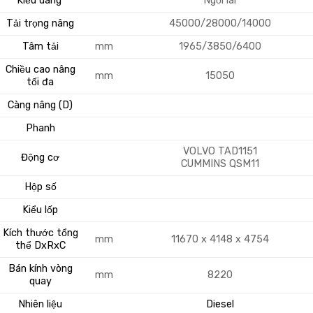
Kiểu dáng
Ngồi lái
Tải trọng nâng
45000/28000/14000
Tâm tải
mm
1965/3850/6400
Chiều cao nâng
mm
15050
tối đa
Càng nâng (D)
Phanh
VOLVO TAD1151
Động cơ
CUMMINS QSM11
Hộp số
Kiểu lốp
Kích thước tổng
mm
11670 x 4148 x 4754
thể DxRxC
Bán kính vòng
mm
8220
quay
Nhiên liệu
Diesel