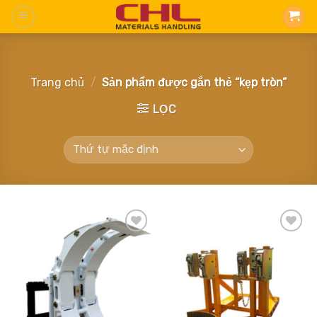
Skip
to
content
Trang chủ
/
Sản phẩm được gắn thẻ “kẹp tròn”
LỌC
Add
Add
to
to
wishlist
wishlist