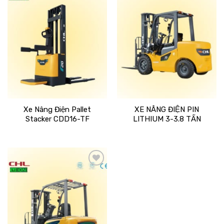
Add
Add
to
to
wishlist
wishlist
Xe Nâng Điện Pallet
XE NÂNG ĐIỆN PIN
Stacker CDD16-TF
LITHIUM 3-3.8 TẤN
Add
to
wishlist