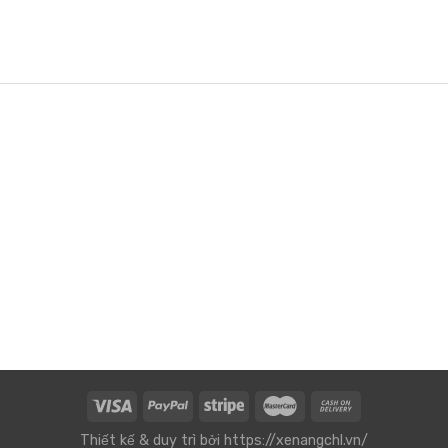
Thiết kế & duy trì bởi
https://xenangchl.vn/