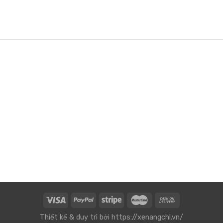
Thiết kế & duy trì bởi
https://xenangchl.vn/