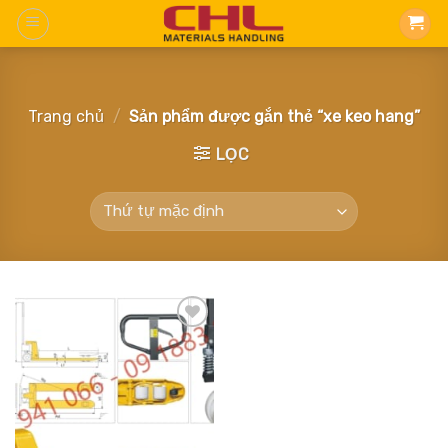
Skip
to
content
Trang chủ
/
Sản phẩm được gắn thẻ “xe keo hang”
LỌC
Add
to
wishlist