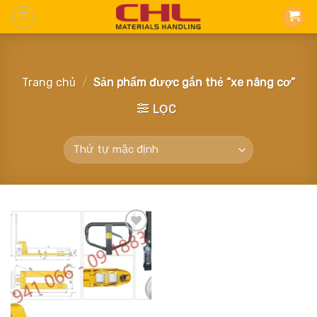
Skip
to
content
Trang chủ
/
Sản phẩm được gắn thẻ “xe nâng cơ”
LỌC
Add
to
wishlist