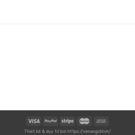
Thiết kế & duy trì bởi
https://xenangchl.vn/