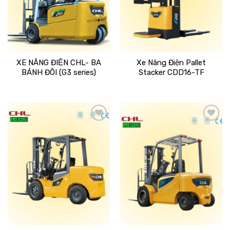
XE NÂNG ĐIỆN CHL- BA
Xe Nâng Điện Pallet
BÁNH ĐÔI (G3 series)
Stacker CDD16-TF
Add
Add
to
to
wishlist
wishlist