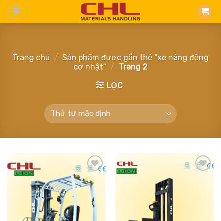
Skip
to
content
Trang chủ
/
Sản phẩm được gắn thẻ “xe nâng động
cơ nhật”
/
Trang 2
LỌC
Add
Add
to
to
wishlist
wishlist