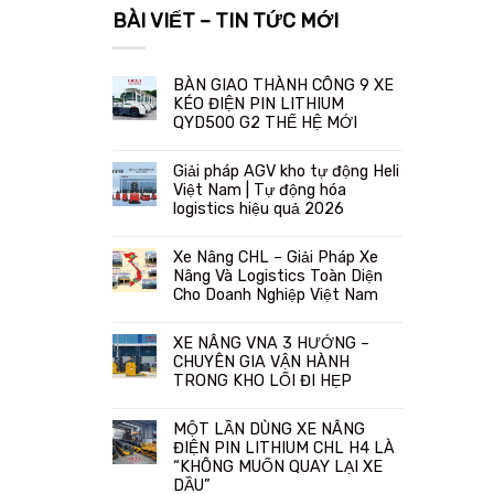
BÀI VIẾT – TIN TỨC MỚI
BÀN GIAO THÀNH CÔNG 9 XE
KÉO ĐIỆN PIN LITHIUM
QYD500 G2 THẾ HỆ MỚI
Giải pháp AGV kho tự động Heli
Việt Nam | Tự động hóa
logistics hiệu quả 2026
Xe Nâng CHL – Giải Pháp Xe
Nâng Và Logistics Toàn Diện
Cho Doanh Nghiệp Việt Nam
XE NÂNG VNA 3 HƯỚNG –
CHUYÊN GIA VẬN HÀNH
TRONG KHO LỐI ĐI HẸP
MỘT LẦN DÙNG XE NÂNG
ĐIỆN PIN LITHIUM CHL H4 LÀ
“KHÔNG MUỐN QUAY LẠI XE
DẦU”