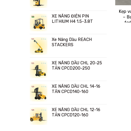
Kẹp v
XE NÂNG ĐIỆN PIN
– B
LITHIUM H4 1.5-3.8T
for
Xe Nâng Dầu REACH
STACKERS
XE NÂNG DẦU CHL 20-25
TẤN CPCD200-250
XE NÂNG DẦU CHL 14-16
TẤN CPCD140-160
XE NÂNG DẦU CHL 12-16
TẤN CPCD120-160