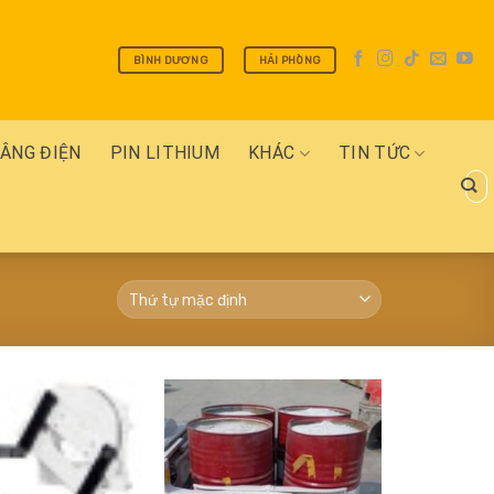
BÌNH DƯƠNG
HẢI PHÒNG
NÂNG ĐIỆN
PIN LITHIUM
KHÁC
TIN TỨC
Tìm
kiếm
Add
Add
to
to
wishlist
wishlist