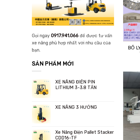
Gọi ngay
0917.941.066
để được tư vấn
xe nâng phù hợp nhất với nhu cầu của
BỐ L
bạn.
SẢN PHẨM MỚI
XE NÂNG ĐIỆN PIN
LITHIUM 3-3.8 TẤN
XE NÂNG 3 HƯỚNG
Xe Nâng Điện Pallet Stacker
CDD16-TF