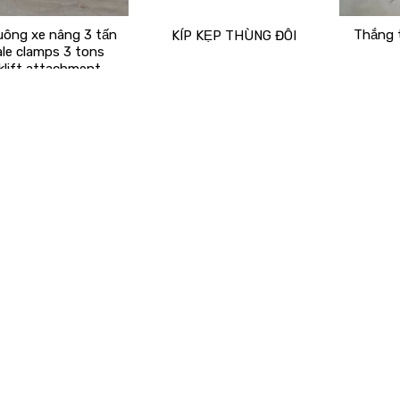
uông xe nâng 3 tấn
Thắng 
KÍP KẸP THÙNG ĐÔI
ale clamps 3 tons
klift attachment