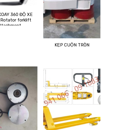
XOAY 360 ĐỘ XE
otator forklift
ttachment
KẸP CUỘN TRÒN
Add
Add
to
to
wishlist
wishlist