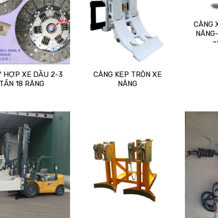
CÀNG 
NÂNG-R
a
Y HỢP XE DẦU 2-3
CÀNG KẸP TRÒN XE
TẤN 18 RĂNG
NÂNG
Add
Add
to
to
wishlist
wishlist