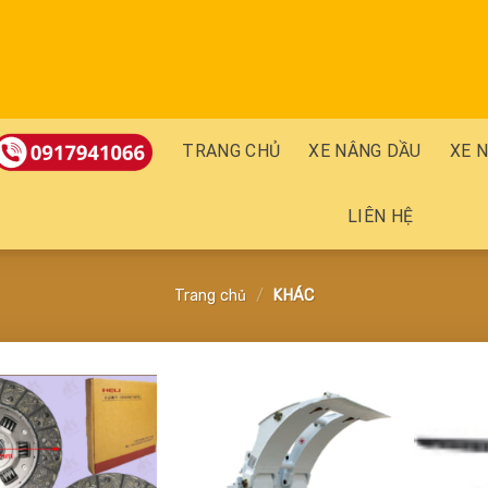
TRANG CHỦ
XE NÂNG DẦU
XE 
LIÊN HỆ
Trang chủ
/
KHÁC
Add
Add
to
to
wishlist
wishlist