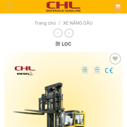
Skip
to
content
Trang chủ
/
XE NÂNG DẦU
LỌC
Add
to
wishlist