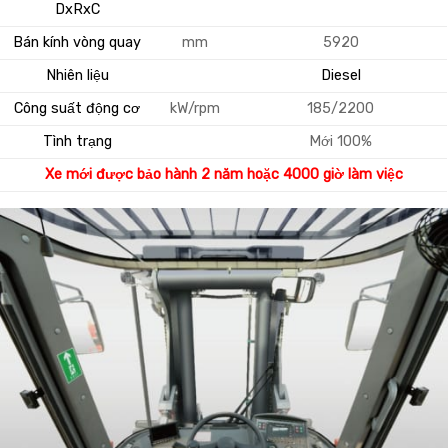
DxRxC
Bán kính vòng quay
mm
5920
Nhiên liệu
Diesel
Công suất động cơ
kW/rpm
185/2200
Tình trạng
Mới 100%
Xe mới được bảo hành 2 năm hoặc 4000 giờ làm việc