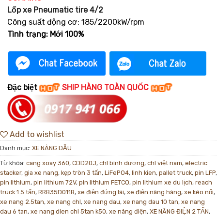
Lốp xe Pneumatic tire 4/2
Công suất động cơ: 185/2200kW/rpm
Tình trạng: Mới 100%
Đặc biệt
SHIP HÀNG TOÀN QUỐC
Add to wishlist
Danh mục:
XE NÂNG DẦU
Từ khóa:
cang xoay 360
,
CDD20J
,
chl bình dương
,
chl việt nam
,
electric
stacker
,
gia xe nang
,
kẹp tròn 3 tấn
,
LiFePO4
,
linh kien
,
pallet truck
,
pin LFP
,
pin lithium
,
pin lithium 72V
,
pin lithium FETCO
,
pin lithium xe du lịch
,
reach
truck 1.5 tấn
,
RRB35D011B
,
xe điện đứng lái
,
xe điện nâng hàng
,
xe kéo nối
,
xe nang 2.5tan
,
xe nang chl
,
xe nang dau
,
xe nang dau 10 tan
,
xe nang
dau 6 tan
,
xe nang dien chl 5tan k50
,
xe nâng điện
,
XE NÂNG ĐIỆN 2 TẤN
,