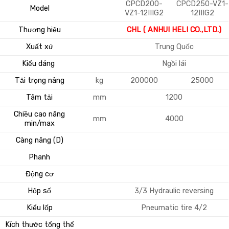
CPCD200-
CPCD250-VZ1-
Model
VZ1-12IIIG2
12IIIG2
Thương hiệu
CHL ( ANHUI HELI CO.,LTD.)
Xuất xứ
Trung Quốc
Kiểu dáng
Ngồi lái
Tải trọng nâng
kg
200000
25000
Tâm tải
mm
1200
Chiều cao nâng
mm
4000
min/max
Càng nâng (D)
Phanh
Động cơ
Hộp số
3/3 Hydraulic reversing
Kiểu lốp
Pneumatic tire 4/2
Kích thước tổng thể