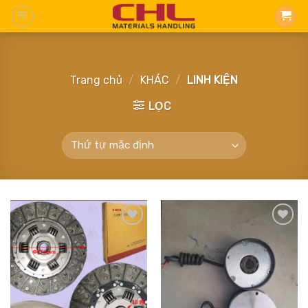
Skip
to
content
Trang chủ
/
KHÁC
/
LINH KIỆN
LỌC
Add
Add
to
to
wishlist
wishlist