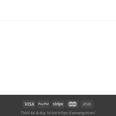
Thiết kế & duy trì bởi
https://xenangchl.vn/