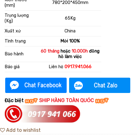
780*200*450mm
(mm)
Trọng lượng
65Kg
(Kg)
Xuất xứ
China
Tình trạng
Mới 100%
60 tháng
hoặc
10.000h
đồng
Bảo hành
hồ làm việc
Báo giá
Liên hệ
0917.941.066
Đặc biệt
SHIP HÀNG TOÀN QUỐC
Add to wishlist