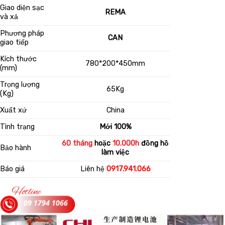
Giao diện sạc
REMA
và xả
Phương pháp
CAN
giao tiếp
Kích thước
780*200*450mm
(mm)
Trọng lượng
65Kg
(Kg)
Xuất xứ
China
Tình trạng
Mới 100%
60 tháng
hoặc
10.000h
đồng hồ
Bảo hành
làm việc
Báo giá
Liên hệ
0917.941.066