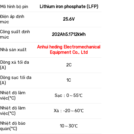
Mô hình bộ pin
Lithium iron phosphate (LFP)
Điện áp định
25.6V
mức
Công suất định
202Ah5.1712kWh
mức
Anhui heding Electromechanical
Nhà sản xuất
Equipment Co., Ltd
Dòng xả tối đa
2C
(A)
Dòng sạc tối đa
1C
(A)
Nhiệt độ làm
Sạc
：
0
～
55
℃
việc(°C)
Nhiệt độ làm
Xả
：
-20
～
60
℃
việc(°C)
Nhiệt độ bảo
10
～
30
℃
quản(°C)