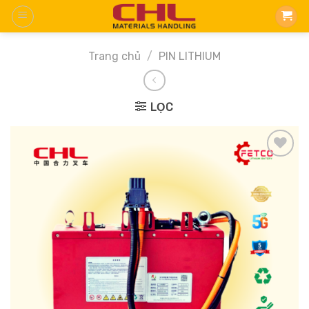
Skip
to
content
Trang chủ
/
PIN LITHIUM
LỌC
Add
to
wishlist