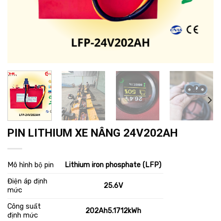
PIN LITHIUM XE NÂNG 24V202AH
Mô hình bộ pin
Lithium iron phosphate (LFP)
Điện áp định
25.6V
mức
Công suất
202Ah5.1712kWh
định mức