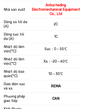
Anhui heding
Nhà sản xuất
Electromechanical Equipment
Co., Ltd
Dòng xả tối đa
2C
(A)
Dòng sạc tối
1C
đa (A)
Nhiệt độ làm
Sạc
：
0
～
55
℃
việc(°C)
Nhiệt độ làm
Xả
：
-20
～
60
℃
việc(°C)
Nhiệt độ bảo
10
～
30
℃
quản(°C)
Giao diện sạc
REMA
và xả
Phương pháp
CAN
giao tiếp
Kích thước