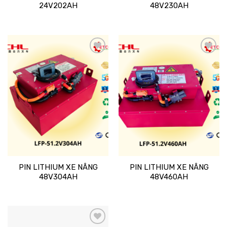
24V202AH
48V230AH
Add
Add
to
to
wishlist
wishlist
PIN LITHIUM XE NÂNG
PIN LITHIUM XE NÂNG
48V304AH
48V460AH