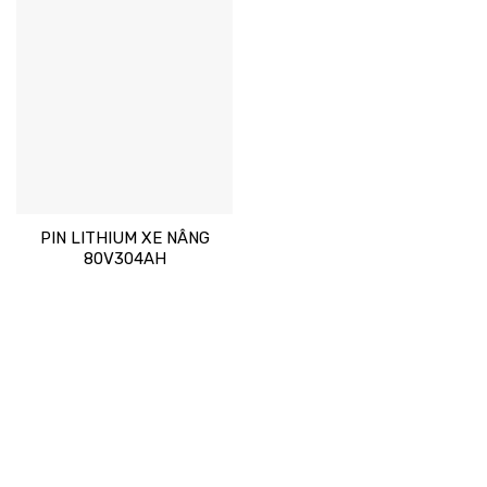
Add
to
wishlist
PIN LITHIUM XE NÂNG
80V304AH