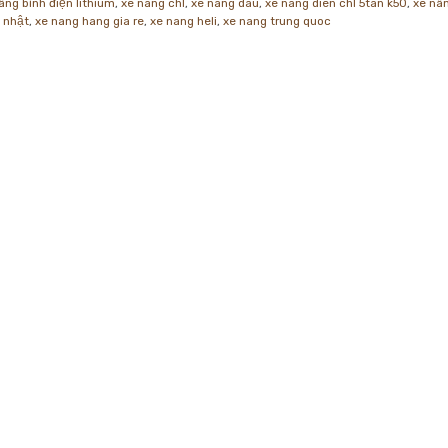
âng bình điện lithium
,
xe nang chl
,
xe nang dau
,
xe nang dien chl 5tan k50
,
xe nâ
 nhật
,
xe nang hang gia re
,
xe nang heli
,
xe nang trung quoc