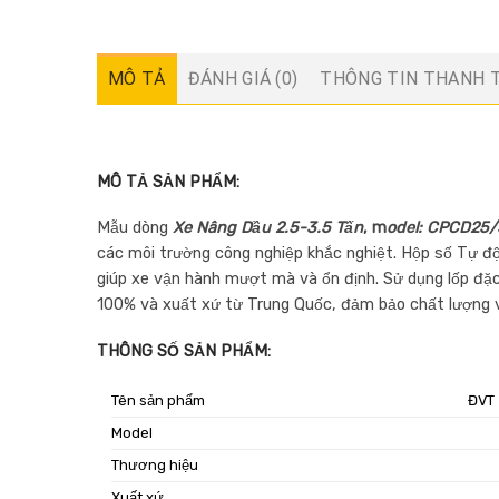
MÔ TẢ
ĐÁNH GIÁ (0)
THÔNG TIN THANH 
MÔ TẢ SẢN PHẨM:
Mẫu dòng
Xe Nâng Dầu 2.5-3.5 Tấn
, m
odel:
CPCD25/
các môi trường công nghiệp khắc nghiệt. Hộp số Tự đ
giúp xe vận hành mượt mà và ổn định. Sử dụng lốp đặ
100% và xuất xứ từ Trung Quốc, đảm bảo chất lượng v
THÔNG SỐ SẢN PHẨM:
Tên sản phẩm
ĐVT
Model
Thương hiệu
Xuất xứ