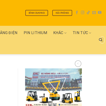
BÌNH DƯƠNG
HẢI PHÒNG
NÂNG ĐIỆN
PIN LITHIUM
KHÁC
TIN TỨC
Tìm
kiếm