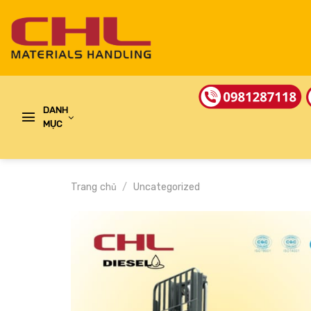
Skip
to
content
DANH
MỤC
Trang chủ
/
Uncategorized