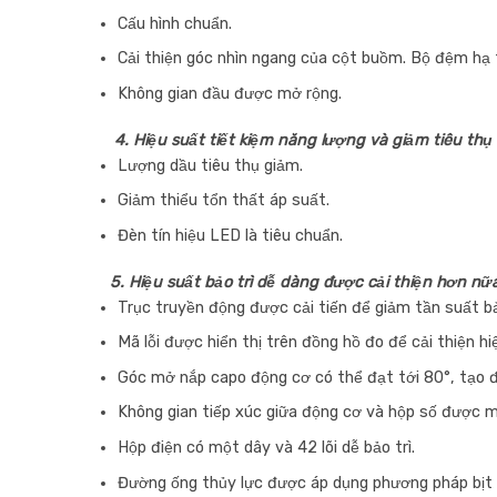
Cấu hình chuẩn.
Cải thiện góc nhìn ngang của cột buồm. Bộ đệm hạ 
Không gian đầu được mở rộng.
4. Hiệu suất tiết kiệm năng lượng và giảm tiêu thụ
Lượng dầu tiêu thụ giảm.
Giảm thiểu tổn thất áp suất.
Đèn tín hiệu LED là tiêu chuẩn.
5. Hiệu suất bảo trì dễ dàng được cải thiện hơn nữ
Trục truyền động được cải tiến để giảm tần suất bả
Mã lỗi được hiển thị trên đồng hồ đo để cải thiện hi
Góc mở nắp capo động cơ có thể đạt tới 80°, tạo đi
Không gian tiếp xúc giữa động cơ và hộp số được m
Hộp điện có một dây và 42 lõi dễ bảo trì.
Đường ống thủy lực được áp dụng phương pháp bịt kí