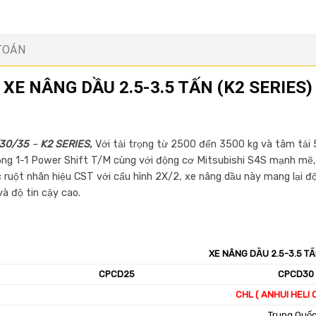
TOÁN
XE NÂNG DẦU 2.5-3.5 TẤN (K2 SERIES)
30/35
–
K2 SERIES,
Với tải trọng từ 2500 đến 3500 kg và tâm tải
ộng 1-1 Power Shift T/M cùng với động cơ Mitsubishi S4S mạnh mẽ,
c ruột nhãn hiệu CST với cấu hình 2X/2, xe nâng dầu này mang lại 
à độ tin cậy cao.
XE NÂNG DẦU 2.5-3.5 TẤ
CPCD25
CPCD30
CHL ( ANHUI HELI C
Trung Quố