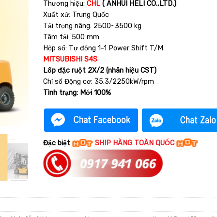
Thương hiệu:
CHL
( ANHUI HELI CO.,LTD.)
Xuất xứ: Trung Quốc
Tải trọng nâng: 2500~3500 kg
Tâm tải: 500 mm
Hộp số: Tự động 1-1 Power Shift T/M
MITSUBISHI S4S
Lốp đặc ruột 2X/2 (nhãn hiệu CST)
Chỉ số Động cơ: 35.3/2250kW/rpm
Tình trạng: Mới 100%
Đặc biệt
SHIP HÀNG TOÀN QUỐC