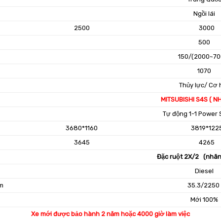
Ngồi lái
2500
3000
500
150/(2000~70
1070
Thủy lực/ Cơ 
MITSUBISHI S4S ( N
Tự động 1-1 Power 
3680*1160
3819*122
3645
4265
Đặc ruột 2X/2 (nhãn
Diesel
m
35.3/225
Mới 100%
Xe mới được bảo hành 2 năm hoặc 4000 giờ làm việc