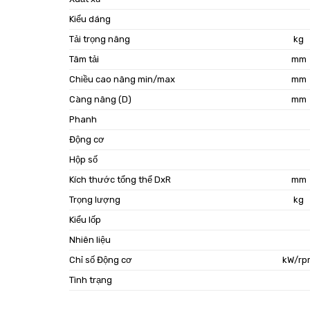
Kiểu dáng
Tải trọng nâng
kg
Tâm tải
mm
Chiều cao nâng min/max
mm
Càng nâng (D)
mm
Phanh
Động cơ
Hộp số
Kích thước tổng thể DxR
mm
Trọng lượng
kg
Kiểu lốp
Nhiên liệu
Chỉ số Động cơ
kW/rp
Tình trạng