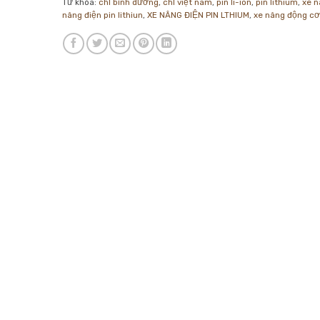
Từ khóa:
chl bình dương
,
chl việt nam
,
pin li-ion
,
pin lithium
,
xe n
nâng điện pin lithiun
,
XE NÂNG ĐIỆN PIN LTHIUM
,
xe nâng động cơ