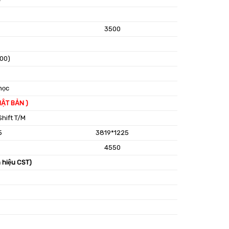
3500
00)
học
HẬT BẢN )
Shift T/M
5
3819*1225
4550
 hiệu CST)
0