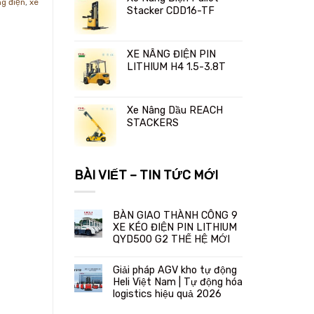
ng điện
,
xe
Stacker CDD16-TF
XE NÂNG ĐIỆN PIN
LITHIUM H4 1.5-3.8T
Xe Nâng Dầu REACH
STACKERS
BÀI VIẾT – TIN TỨC MỚI
BÀN GIAO THÀNH CÔNG 9
XE KÉO ĐIỆN PIN LITHIUM
QYD500 G2 THẾ HỆ MỚI
Giải pháp AGV kho tự động
Heli Việt Nam | Tự động hóa
logistics hiệu quả 2026