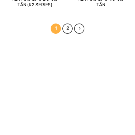
TẤN (K2 SERIES)
TẤN
1
2