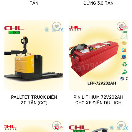
TẤN
ĐỨNG 3.0 TẤN
Add
Add
to
to
wishlist
wishlist
PALLTET TRUCK ĐIỆN
PIN LITHIUM 72V202AH
2.0 TẤN (CƠ)
CHO XE ĐIỆN DU LỊCH