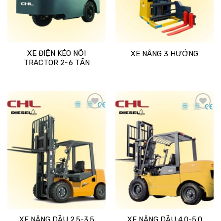
XE ĐIỆN KÉO NỐI
XE NÂNG 3 HƯỚNG
TRACTOR 2~6 TẤN
Add
Add
to
to
wishlist
wishlist
XE NÂNG DẦU 2.5-3.5
XE NÂNG DẦU 4.0-5.0