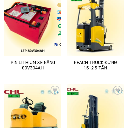
Add
Add
to
to
wishlist
wishlist
PIN LITHIUM XE NÂNG
REACH TRUCK ĐỨNG
80V304AH
1.5~2.5 TẤN
Add
Add
to
to
wishlist
wishlist