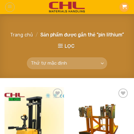
Skip
to
content
Trang chủ
/
Sản phẩm được gắn thẻ “pin lithium”
LỌC
Add
Add
to
to
wishlist
wishlist