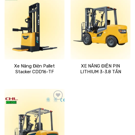
Add
Add
to
to
wishlist
wishlist
Xe Nâng Điện Pallet
XE NÂNG ĐIỆN PIN
Stacker CDD16-TF
LITHIUM 3-3.8 TẤN
Add
to
wishlist