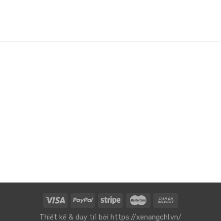
Thiết kế & duy trì bởi
https://xenangchl.vn/