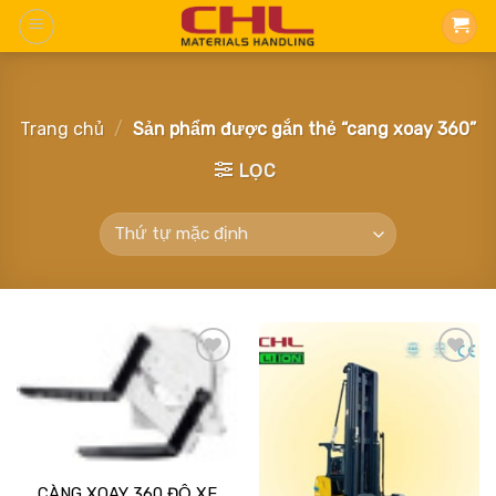
Skip
to
content
Trang chủ
/
Sản phẩm được gắn thẻ “cang xoay 360”
LỌC
Add
Add
to
to
wishlist
wishlist
CÀNG XOAY 360 ĐỘ XE