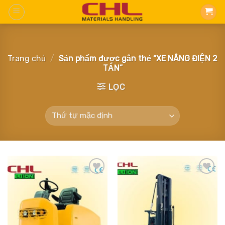
Skip
to
content
Trang chủ
/
Sản phẩm được gắn thẻ “XE NÂNG ĐIỆN 2
TẤN”
LỌC
Add
Add
to
to
wishlist
wishlist