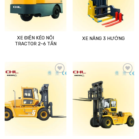
XE ĐIỆN KÉO NỐI
XE NÂNG 3 HƯỚNG
TRACTOR 2~6 TẤN
Add
Add
to
to
wishlist
wishlist