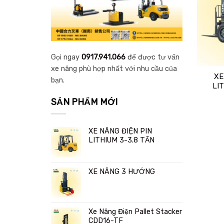
Gọi ngay
0917.941.066
để được tư vấn
xe nâng phù hợp nhất với nhu cầu của
XE
bạn.
LI
SẢN PHẨM MỚI
XE NÂNG ĐIỆN PIN
LITHIUM 3-3.8 TẤN
XE NÂNG 3 HƯỚNG
Xe Nâng Điện Pallet Stacker
CDD16-TF