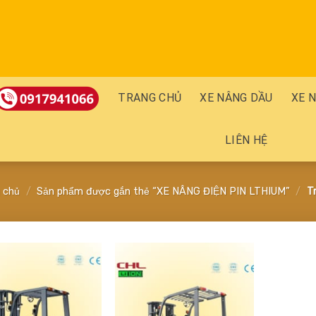
TRANG CHỦ
XE NÂNG DẦU
XE 
LIÊN HỆ
 chủ
/
Sản phẩm được gắn thẻ “XE NÂNG ĐIỆN PIN LTHIUM”
/
Tr
Add
Add
to
to
wishlist
wishlist