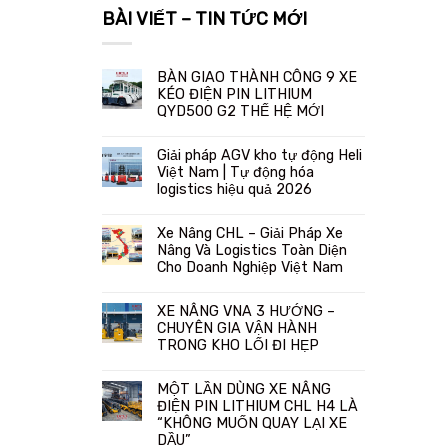
BÀI VIẾT – TIN TỨC MỚI
BÀN GIAO THÀNH CÔNG 9 XE
KÉO ĐIỆN PIN LITHIUM
QYD500 G2 THẾ HỆ MỚI
Giải pháp AGV kho tự động Heli
Việt Nam | Tự động hóa
logistics hiệu quả 2026
Xe Nâng CHL – Giải Pháp Xe
Nâng Và Logistics Toàn Diện
Cho Doanh Nghiệp Việt Nam
XE NÂNG VNA 3 HƯỚNG –
CHUYÊN GIA VẬN HÀNH
TRONG KHO LỐI ĐI HẸP
MỘT LẦN DÙNG XE NÂNG
ĐIỆN PIN LITHIUM CHL H4 LÀ
“KHÔNG MUỐN QUAY LẠI XE
DẦU”