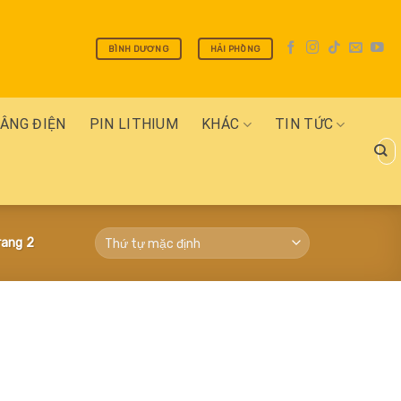
BÌNH DƯƠNG
HẢI PHÒNG
NÂNG ĐIỆN
PIN LITHIUM
KHÁC
TIN TỨC
Tìm
kiếm
ang 2