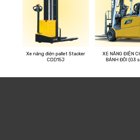
Xe nâng điện pallet Stacker
XE NÂNG ĐIỆN C
5 TẤN
CDD15J
BÁNH ĐÔI (G3 se