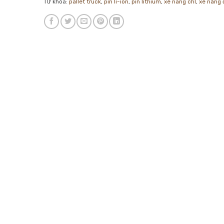
Từ khóa:
pallet truck
,
pin li-ion
,
pin lithium
,
xe nang chl
,
xe nâng 