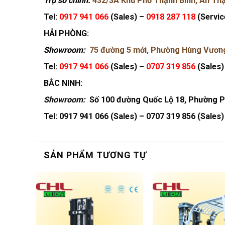
Trụ sở chính:
432/3A Khu Phố Thạnh Bình, An Thạ
Tel:
0917 941 066
(Sales) –
0918 287 118
(Servic
HẢI PHÒNG:
Showroom:
75 đường 5 mới, Phường Hùng Vương
Tel:
0917 941 066
(Sales) –
0707 319 856
(Sales)
BẮC NINH:
Showroom:
Số 100 đường Quốc Lộ 18, Phường P
Tel: 0917 941 066 (Sales) –
0707 319 856 (Sales)
SẢN PHẨM TƯƠNG TỰ
Add
Add
to
to
wishlist
wishlist