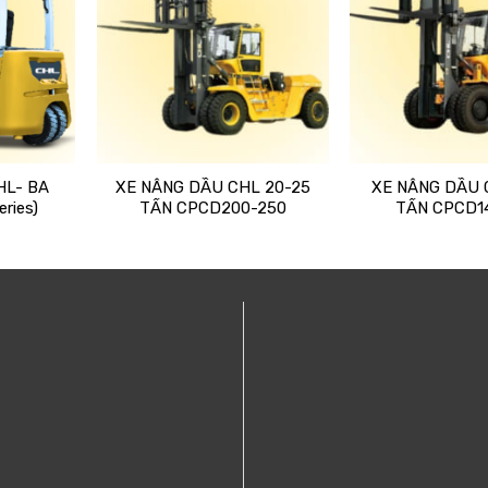
HL- BA
XE NÂNG DẦU CHL 20-25
XE NÂNG DẦU 
ries)
TẤN CPCD200-250
TẤN CPCD1