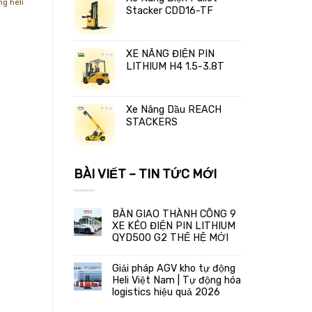
ng heli
Stacker CDD16-TF
XE NÂNG ĐIỆN PIN
LITHIUM H4 1.5-3.8T
Xe Nâng Dầu REACH
STACKERS
BÀI VIẾT – TIN TỨC MỚI
BÀN GIAO THÀNH CÔNG 9
XE KÉO ĐIỆN PIN LITHIUM
QYD500 G2 THẾ HỆ MỚI
Giải pháp AGV kho tự động
Heli Việt Nam | Tự động hóa
logistics hiệu quả 2026