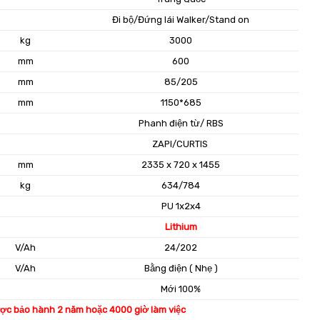
Đi bộ/Đứng lái
Walker/Stand on
kg
3000
mm
600
mm
85/205
mm
1150*685
Phanh điện từ/ RBS
ZAPI/CURTIS
mm
2335 x 720 x 1455
kg
634/784
PU 1x2x4
Lithium
V/Ah
24/202
V/Ah
Bằng điện ( Nhẹ )
Mới 100%
ợc bảo hành 2 năm hoặc 4000 giờ làm việc