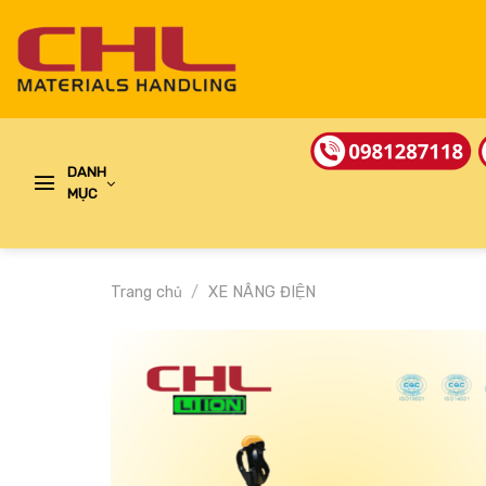
Skip
to
content
DANH
MỤC
Trang chủ
/
XE NÂNG ĐIỆN