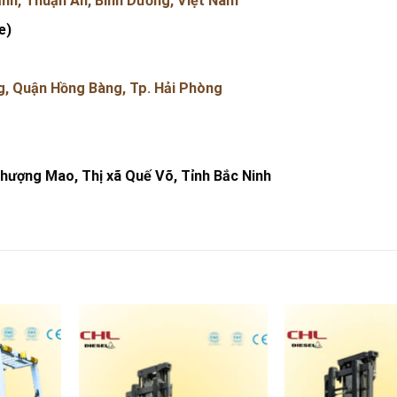
nh, Thuận An, Bình Dương, Việt Nam
e)
, Quận Hồng Bàng, Tp. Hải Phòng
hượng Mao, Thị xã Quế Võ, Tỉnh Bắc Ninh
Add
Add
to
to
wishlist
wishlist