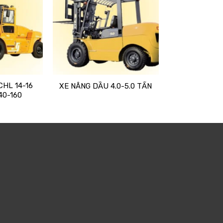
CHL 14-16
XE NÂNG DẦU 4.0-5.0 TẤN
40-160