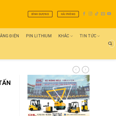
BÌNH DƯƠNG
HẢI PHÒNG
NÂNG ĐIỆN
PIN LITHIUM
KHÁC
TIN TỨC
Tìm
kiếm
 TẤN