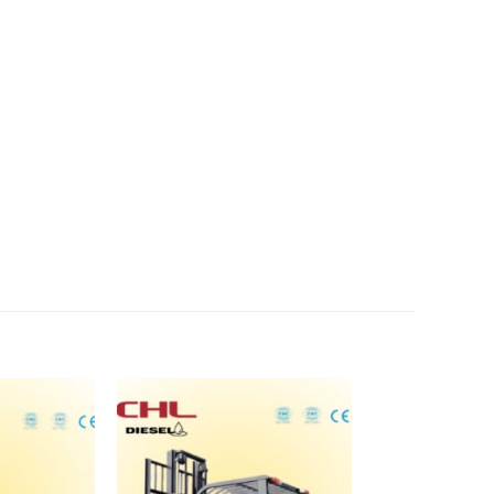
Add
Add
to
to
wishlist
wishlist