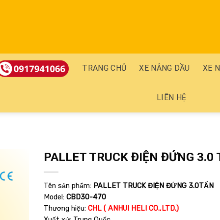
TRANG CHỦ
XE NÂNG DẦU
XE 
LIÊN HỆ
PALLET TRUCK ĐIỆN ĐỨNG 3.0
Add
Tên sản phẩm:
PALLET TRUCK ĐIỆN ĐỨNG 3.0TẤN
to
wishlist
Model:
CBD30-470
Thương hiệu:
CHL ( ANHUI HELI CO.,LTD.)
Xuất xứ: Trung Quốc