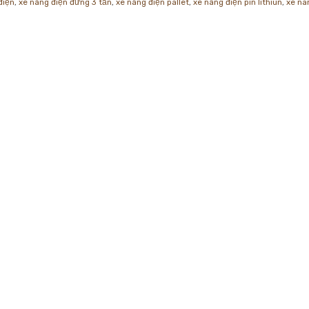
điện
,
xe nâng điện đứng 3 tấn
,
xe nâng điện pallet
,
xe nâng điện pin lithiun
,
xe na