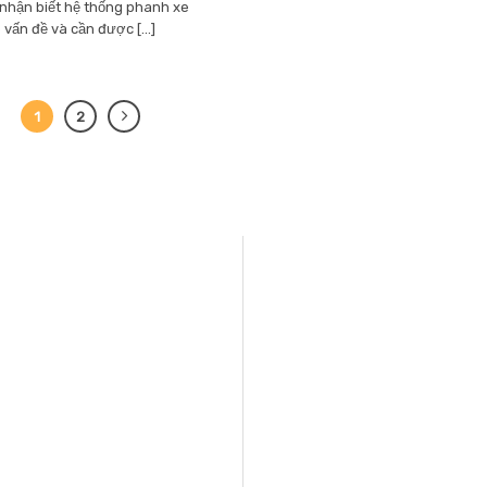
 nhận biết hệ thống phanh xe
vấn đề và cần được [...]
1
2