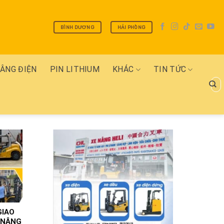
BÌNH DƯƠNG
HẢI PHÒNG
NÂNG ĐIỆN
PIN LITHIUM
KHÁC
TIN TỨC
Tìm
kiếm
GIAO
 NÂNG