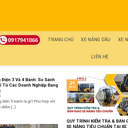
TRANG CHỦ
XE NÂNG DẦU
XE 
LIÊN HỆ
 Điện 3 Và 4 Bánh: So Sánh
29
 Từ Các Doanh Nghiệp Đang
Th11
g
5
g điện 3 bánh là gì? Phù hợp với
 điểm [...]
QUY TRÌNH KIỂM TRA & BÀN 
XE NÂNG TIÊU CHUẨN TẠI XE