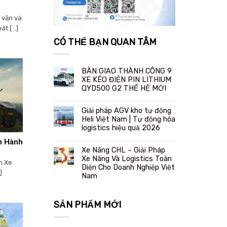
 vận và
 [...]
CÓ THỂ BẠN QUAN TÂM
BÀN GIAO THÀNH CÔNG 9
XE KÉO ĐIỆN PIN LITHIUM
QYD500 G2 THẾ HỆ MỚI
Giải pháp AGV kho tự động
Heli Việt Nam | Tự động hóa
logistics hiệu quả 2026
n Hành
Xe Nâng CHL – Giải Pháp
Xe Nâng Và Logistics Toàn
h Xe
Diện Cho Doanh Nghiệp Việt
]
Nam
SẢN PHẨM MỚI