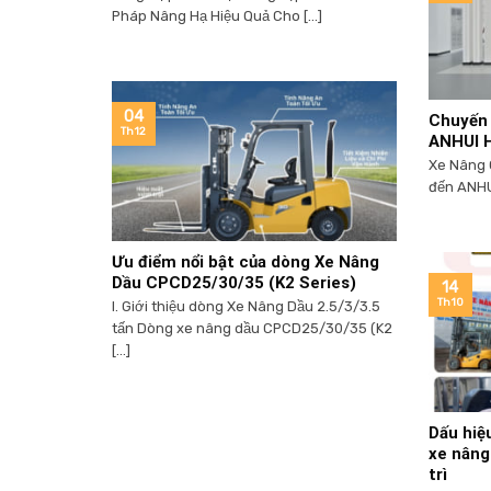
Pháp Nâng Hạ Hiệu Quả Cho [...]
04
Chuyến 
Th12
ANHUI H
Xe Nâng 
đến ANHUI
Ưu điểm nổi bật của dòng Xe Nâng
Dầu CPCD25/30/35 (K2 Series)
14
Th10
I. Giới thiệu dòng Xe Nâng Dầu 2.5/3/3.5
tấn Dòng xe nâng dầu CPCD25/30/35 (K2
[...]
Dấu hiệ
xe nâng
trì