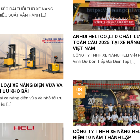
 KÉO DÀI TUỔI THỌ XE NÂNG –
HIỆU SUẤT VẬN HÀNH [...]
ANHUI HELI CO.,LTD CHẤT L
TOÀN CẦU 2025 TẠI XE NÂN
VIỆT NAM
CÔNG TY TNHH XE NÂNG HELI Việt
Vinh Dự Đón Tiếp Đại Diện Tập [...]
3 LOẠI XE NÂNG ĐIỆN VỪA VÀ
08
I ƯU KHO BÃI
Th1
oại xe nâng điện vừa và nhỏ tối ưu
ệu [...]
CÔNG TY TNHH XE NÂNG HELI
NIỆM 10 NĂM THÀNH LẬP