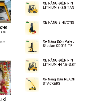
XE NÂNG ĐIỆN PIN
LITHIUM 3-3.8 TẤN
XE NÂNG 3 HƯỚNG
ƯỢNG
G CHL
Xe Nâng Điện Pallet
 Nam
Stacker CDD16-TF
XE NÂNG ĐIỆN PIN
LITHIUM H4 1.5-3.8T
Xe Nâng Dầu REACH
STACKERS
 KỈ