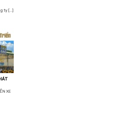
y [...]
HÁT
IỂN XE