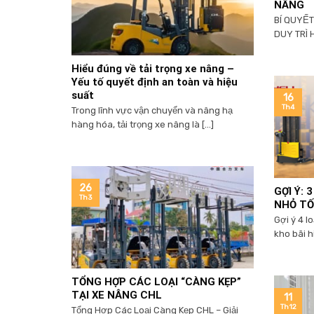
NÂNG
BÍ QUYẾT
DUY TRÌ 
Hiểu đúng về tải trọng xe nâng –
Yếu tố quyết định an toàn và hiệu
suất
16
Th4
Trong lĩnh vực vận chuyển và nâng hạ
hàng hóa, tải trọng xe nâng là [...]
26
GỢI Ý: 
Th3
NHỎ TỐ
Gợi ý 4 l
kho bãi hi
TỔNG HỢP CÁC LOẠI “CÀNG KẸP”
TẠI XE NÂNG CHL
11
Th12
Tổng Hợp Các Loại Càng Kẹp CHL – Giải