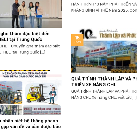
HÀNH TRÌNH 10 NĂM PHÁT TRIỂN VÀ
KHẲNG ĐỊNH VỊ THẾ Năm 2025, Công t
ghé thăm đặc biệt đến
15
ELI tại Trung Quốc
Th11
CHL – Chuyến ghé thăm đặc biệt
 HELI tại Trung Quốc [...]
QUÁ TRÌNH THÀNH LẬP VÀ P
TRIỂN XE NÂNG CHL
QUÁ TRÌNH THÀNH LẬP VÀ PHÁT TR
NÂNG CHL Xe nâng CHL, viết tắt [...]
u nhận biết hệ thống phanh
 gặp vấn đề và cần được bảo