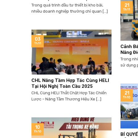
Trong quá trình đầu tư thiết bị kho bãi,
21
Th11
nhiều doanh nghiệp thường chỉ quan [...]
03
Th11
Cảnh Bá
Nâng Đi
Trong nh
sử dụng p
CHL Nâng Tầm Hợp Tác Cùng HELI
Tại Hội Nghị Toàn Cầu 2025
CHL Cùng HELI Thắt Chặt Hợp Tác Chiến
21
Th10
Lược – Nâng Tầm Thương Hiệu Xe [...]
10
Th10
BÍ QUYẾ