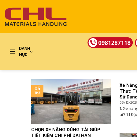
Skip
to
content
DANH
MỤC
Xe Nâng
05
Thực Tế
Th3
Sử Dụn
03/12/202
1. Xe nân
ai? 1.1 Đặc
CHỌN XE NÂNG ĐÚNG TẢI GIÚP
TIẾT KIỆM CHI PHÍ DÀI HẠN