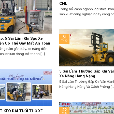
CHL
Trong bối cảnh ngành logistics, kho
sản xuất công nghiệp ngày càng phát
31
o: 5 Sai Lầm Khi Sạc Xe
Th10
ện Có Thể Gây Mất An Toàn
ững năm gần đây, xe nâng điện
in lithium đang trở thành [...]
5 Sai Lầm Thường Gặp Khi Vậ
Xe Nâng Hạng Nặng
5 Sai Lầm Thường Gặp Khi Vận Hàn
Nâng Hạng Nặng Và Cách Phòng [...
22
T KÉO DÀI TUỔI THỌ XE
Th5